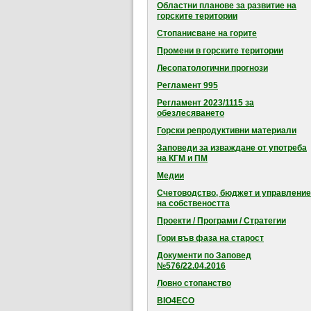
Областни планове за развитие на
горските територии
Стопанисване на горите
Промени в горските територии
Лесопатологични прогнози
Регламент 995
Регламент 2023/1115 за
обезлесяването
Горски репродуктивни материали
Заповеди за изваждане от употреба
на КГМ и ПМ
Медии
Счетоводство, бюджет и управление
на собствеността
Проекти / Програми / Стратегии
Гори във фаза на старост
Документи по Заповед
№576/22.04.2016
Ловно стопанство
BIO4ECO