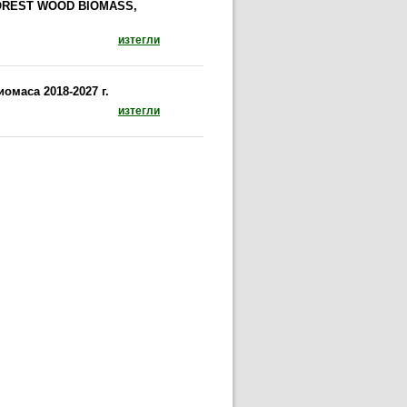
OREST WOOD BIOMASS,
документ: ACTION PLAN FOR ENERGY DEVELO
изтегли
омаса 2018-2027 г.
документ: Национален план за действие за ене
изтегли