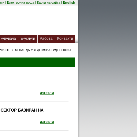
(отваря се в нов прозорец)
ети
|
Електронна поща
|
Карта на сайта
|
English
(отваря се в нов прозорец)
купувача
Е-услуги
Работа
Контакти
06 ОТ ЗГ МОГАТ ДА УВЕДОМЯВАТ РДГ СОФИЯ,
документ: Брошура BIO4ECO (отваря се в нов
изтегли
 СЕКТОР БАЗИРАН НА
документ: ПЕРСПЕКТИВИ ПРЕД РАЗВИТИЕТО
изтегли