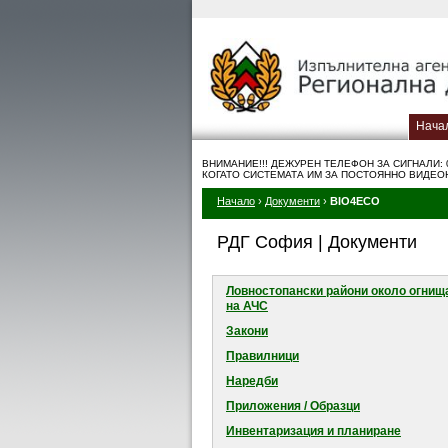
Нача
ВНИМАНИЕ!!! ДЕЖУРЕН ТЕЛЕФОН ЗА СИГНАЛИ: 
КОГАТО СИСТЕМАТА ИМ ЗА ПОСТОЯННО ВИДЕО
Начало
›
Документи
›
BIO4ECO
РДГ София | Документи
Ловностопански райони около огнищ
на АЧС
Закони
Правилници
Наредби
Приложения / Образци
Инвентаризация и планиране